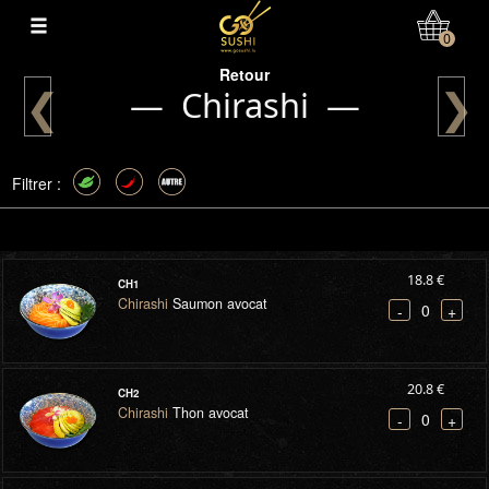
Mon Compte
0
Retour
❮
❯
— Chirashi —
Filtrer :
18.8 €
CH1
Chirashi
Saumon avocat
0
-
+
20.8 €
CH2
Chirashi
Thon avocat
0
-
+