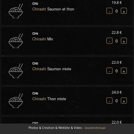
19.8 €
CH3
Chirashi
Saumon et thon
0
-
+
22.8 €
CH4
Chirashi
Mix
0
-
+
22.0 €
CH5
Chirashi
Saumon mixte
0
-
+
24.0 €
CH6
Chirashi
Thon mixte
0
-
+
22.0 €
CH7
Photos & Creation & WebSite & Video -
Chirashi
Dorade mangue mayonnaise
laurancevisual
0
-
+